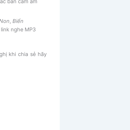
 các bản cảm âm
 Non
,
Biển
link nghe MP3
ghị khi chia sẻ hãy