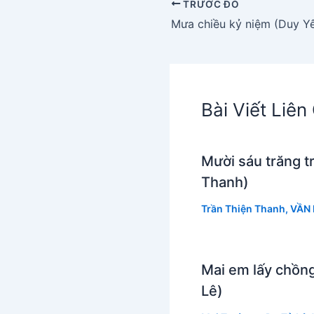
TRƯỚC ĐÓ
Mưa chiều kỷ niệm (Duy Y
Bài Viết Liê
Mười sáu trăng t
Thanh)
Trần Thiện Thanh
,
VẦN
Mai em lấy chồng
Lê)