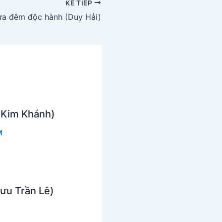
KẾ TIẾP
a đêm độc hành (Duy Hải)
 Kim Khánh)
M
Lưu Trần Lê)