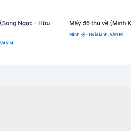
 (Song Ngọc – Hữu
Mấy độ thu về (Minh K
Minh Kỳ - Hoài Linh
,
VẦN M
VẦN M