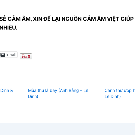
SẺ CẢM ÂM, XIN ĐỂ LẠI NGUỒN CẢM ÂM VIỆT GIÚP 
NHIỀU.
Email
 Dinh &
Mùa thu lá bay (Anh Bằng – Lê
Cánh thư ướp h
Dinh)
Lê Dinh)