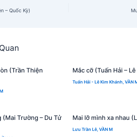
ên – Quốc Kỳ)
Mư
n Quan
ròn (Trần Thiện
Mắc cỡ (Tuấn Hải – Lê
Tuấn Hải - Lê Kim Khánh
,
VẦN 
 M
 (Mai Trường – Du Tử
Mai lỡ mình xa nhau (
Lưu Trần Lê
,
VẦN M