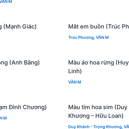
VẦN M
g (Mạnh Giác)
Mắt em buồn (Trúc P
Trúc Phương
,
VẦN M
ng (Anh Bằng)
Màu áo hoa rừng (Huy
Linh)
VẦN M
hạm Đình Chương)
Màu tím hoa sim (Duy
Khương – Hữu Loan)
N M
Duy Khánh - Trọng Khương
,
VẦ