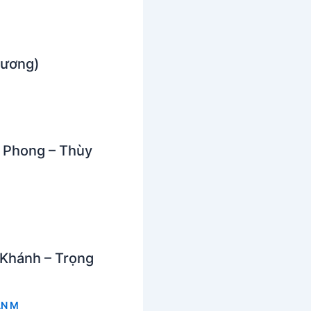
hương)
 Phong – Thùy
 Khánh – Trọng
N M