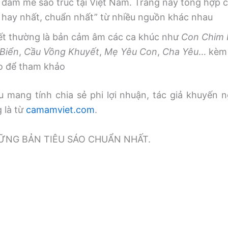
 đam mê sáo trúc tại Việt Nam. Trang này tổng hợp
, hay nhất, chuẩn nhất” từ nhiều nguồn khác nhau
iết thường là bản cảm âm các ca khúc như
Con Chim
Biển
,
Cầu Vồng Khuyết
,
Mẹ Yêu Con
,
Cha Yêu
… kèm 
o để tham khảo
 mang tính chia sẻ phi lợi nhuận, tác giả khuyến n
g là từ
camamviet.com
.
̃NG BẢN TIÊU SÁO CHUẨN NHẤT.