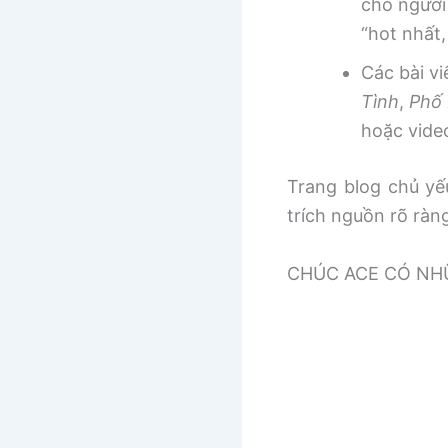
cho người
“hot nhất
Các bài v
Tình
,
Phố 
hoặc vide
Trang blog chủ yếu
trích nguồn rõ ràn
CHÚC ACE CÓ NHƯ