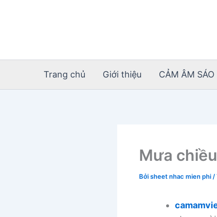
Nhảy
tới
nội
dung
Trang chủ
Giới thiệu
CẢM ÂM SÁO 
Mưa chiều 
Bởi
sheet nhac mien phi
/
camamvie