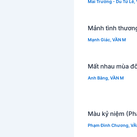
Mai Trường - Du Tử Lê
,
Mảnh tình thươn
Mạnh Giác
,
VẦN M
Mất nhau mùa đô
Anh Bằng
,
VẦN M
Màu kỷ niệm (P
Phạm Đình Chương
,
VẦ