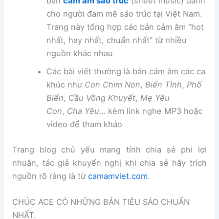
bản
cảm âm sáo trúc
(sheet music) dành
cho người đam mê sáo trúc tại Việt Nam.
Trang này tổng hợp các bản cảm âm “hot
nhất, hay nhất, chuẩn nhất” từ nhiều
nguồn khác nhau
Các bài viết thường là bản cảm âm các ca
khúc như
Con Chim Non
,
Biển Tình
,
Phố
Biển
,
Cầu Vồng Khuyết
,
Mẹ Yêu
Con
,
Cha Yêu
… kèm link nghe MP3 hoặc
video để tham khảo
Trang blog chủ yếu mang tính chia sẻ phi lợi
nhuận, tác giả khuyến nghị khi chia sẻ hãy trích
nguồn rõ ràng là từ
camamviet.com
.
CHÚC ACE CÓ NHỮNG BẢN TIÊU SÁO CHUẨN
NHẤT.