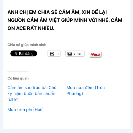
ANH CHỊ EM CHIA SẺ CẢM ÂM, XIN ĐỂ LẠI
NGUỒN CẢM ÂM VIỆT GIÚP MÌNH VỚI NHÉ. CẢM
ƠN ACE RẤT NHIỀU.
Chia sẻ giúp mình nhé:
In
Email
Có liên quan
Cảm âm sáo trúc bài Chút
Mưa nửa đêm (Trúc
kỷ niệm buồn bản chuẩn
Phương)
full lời
Mưa trên phố Huế