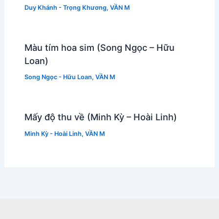
Duy Khánh - Trọng Khương
,
VẦN M
Màu tím hoa sim (Song Ngọc – Hữu
Loan)
Song Ngọc - Hữu Loan
,
VẦN M
Mấy độ thu về (Minh Kỳ – Hoài Linh)
Minh Kỳ - Hoài Linh
,
VẦN M