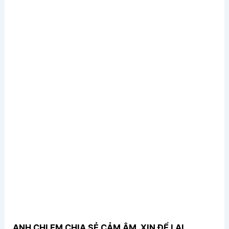
ANH CHỊ EM CHIA SẺ CẢM ÂM, XIN ĐỂ LẠI