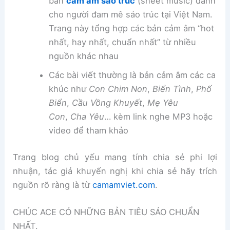
bản
cảm âm sáo trúc
(sheet music) dành
cho người đam mê sáo trúc tại Việt Nam.
Trang này tổng hợp các bản cảm âm “hot
nhất, hay nhất, chuẩn nhất” từ nhiều
nguồn khác nhau
Các bài viết thường là bản cảm âm các ca
khúc như
Con Chim Non
,
Biển Tình
,
Phố
Biển
,
Cầu Vồng Khuyết
,
Mẹ Yêu
Con
,
Cha Yêu
… kèm link nghe MP3 hoặc
video để tham khảo
Trang blog chủ yếu mang tính chia sẻ phi lợi
nhuận, tác giả khuyến nghị khi chia sẻ hãy trích
nguồn rõ ràng là từ
camamviet.com
.
CHÚC ACE CÓ NHỮNG BẢN TIÊU SÁO CHUẨN
NHẤT.