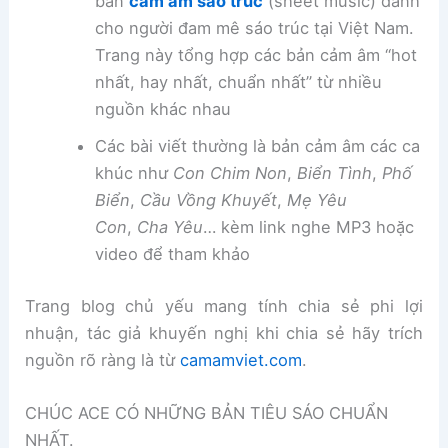
bản
cảm âm sáo trúc
(sheet music) dành
cho người đam mê sáo trúc tại Việt Nam.
Trang này tổng hợp các bản cảm âm “hot
nhất, hay nhất, chuẩn nhất” từ nhiều
nguồn khác nhau
Các bài viết thường là bản cảm âm các ca
khúc như
Con Chim Non
,
Biển Tình
,
Phố
Biển
,
Cầu Vồng Khuyết
,
Mẹ Yêu
Con
,
Cha Yêu
… kèm link nghe MP3 hoặc
video để tham khảo
Trang blog chủ yếu mang tính chia sẻ phi lợi
nhuận, tác giả khuyến nghị khi chia sẻ hãy trích
nguồn rõ ràng là từ
camamviet.com
.
CHÚC ACE CÓ NHỮNG BẢN TIÊU SÁO CHUẨN
NHẤT.