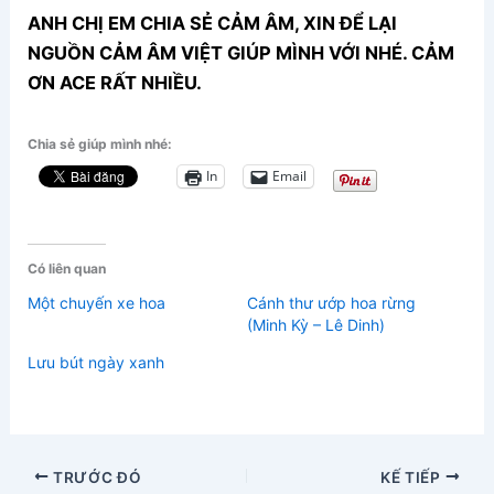
ANH CHỊ EM CHIA SẺ CẢM ÂM, XIN ĐỂ LẠI
NGUỒN CẢM ÂM VIỆT GIÚP MÌNH VỚI NHÉ. CẢM
ƠN ACE RẤT NHIỀU.
Chia sẻ giúp mình nhé:
In
Email
Có liên quan
Một chuyến xe hoa
Cánh thư ướp hoa rừng
(Minh Kỳ – Lê Dinh)
Lưu bút ngày xanh
TRƯỚC ĐÓ
KẾ TIẾP