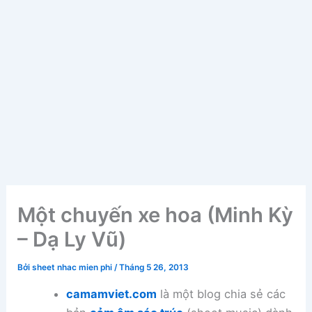
Một chuyến xe hoa (Minh Kỳ
– Dạ Ly Vũ)
Bởi
sheet nhac mien phi
/
Tháng 5 26, 2013
camamviet.com
là một blog chia sẻ các