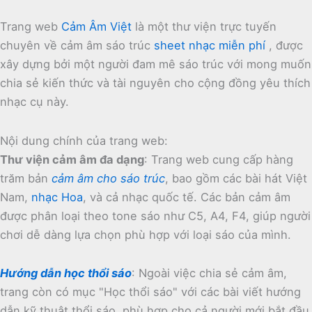
Trang web
Cảm Âm Việt
là một thư viện trực tuyến
chuyên về cảm âm sáo trúc
sheet nhạc miễn phí
, được
xây dựng bởi một người đam mê sáo trúc với mong muốn
chia sẻ kiến thức và tài nguyên cho cộng đồng yêu thích
nhạc cụ này.
Nội dung chính của trang web:
Thư viện cảm âm đa dạng
:
Trang web cung cấp hàng
trăm bản
cảm âm cho sáo trúc
, bao gồm các bài hát Việt
Nam,
nhạc Hoa
, và cả nhạc quốc tế.
Các bản cảm âm
được phân loại theo tone sáo như C5, A4, F4, giúp người
chơi dễ dàng lựa chọn phù hợp với loại sáo của mình.
Hướng dẫn học thổi sáo
:
Ngoài việc chia sẻ cảm âm,
trang còn có mục "Học thổi sáo" với các bài viết hướng
dẫn kỹ thuật thổi sáo, phù hợp cho cả người mới bắt đầu