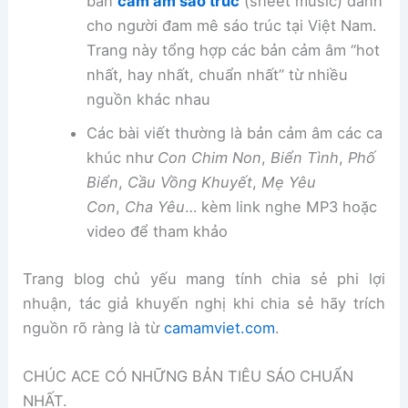
bản
cảm âm sáo trúc
(sheet music) dành
cho người đam mê sáo trúc tại Việt Nam.
Trang này tổng hợp các bản cảm âm “hot
nhất, hay nhất, chuẩn nhất” từ nhiều
nguồn khác nhau
Các bài viết thường là bản cảm âm các ca
khúc như
Con Chim Non
,
Biển Tình
,
Phố
Biển
,
Cầu Vồng Khuyết
,
Mẹ Yêu
Con
,
Cha Yêu
… kèm link nghe MP3 hoặc
video để tham khảo
Trang blog chủ yếu mang tính chia sẻ phi lợi
nhuận, tác giả khuyến nghị khi chia sẻ hãy trích
nguồn rõ ràng là từ
camamviet.com
.
CHÚC ACE CÓ NHỮNG BẢN TIÊU SÁO CHUẨN
NHẤT.