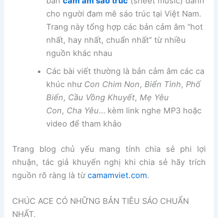
bản
cảm âm sáo trúc
(sheet music) dành
cho người đam mê sáo trúc tại Việt Nam.
Trang này tổng hợp các bản cảm âm “hot
nhất, hay nhất, chuẩn nhất” từ nhiều
nguồn khác nhau
Các bài viết thường là bản cảm âm các ca
khúc như
Con Chim Non
,
Biển Tình
,
Phố
Biển
,
Cầu Vồng Khuyết
,
Mẹ Yêu
Con
,
Cha Yêu
… kèm link nghe MP3 hoặc
video để tham khảo
Trang blog chủ yếu mang tính chia sẻ phi lợi
nhuận, tác giả khuyến nghị khi chia sẻ hãy trích
nguồn rõ ràng là từ
camamviet.com
.
CHÚC ACE CÓ NHỮNG BẢN TIÊU SÁO CHUẨN
NHẤT.