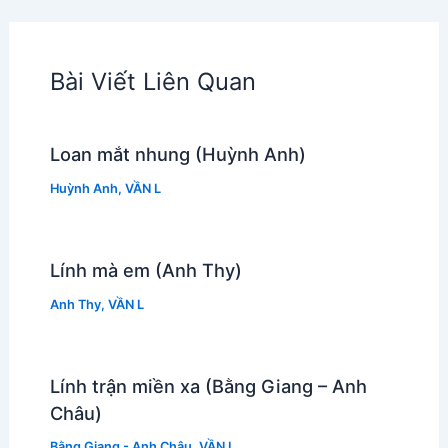
Bài Viết Liên Quan
Loan mắt nhung (Huỳnh Anh)
Huỳnh Anh
,
VẦN L
Lính mà em (Anh Thy)
Anh Thy
,
VẦN L
Lính trận miền xa (Bằng Giang – Anh
Châu)
Bằng Giang - Anh Châu
,
VẦN L