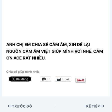
ANH CHỊ EM CHIA SẺ CẢM ÂM, XIN ĐỂ LẠI
NGUỒN CẢM ÂM VIỆT GIÚP MÌNH VỚI NHÉ. CẢM
ƠN ACE RẤT NHIỀU.
Chia sẻ giúp mình nhé:
In
Email
TRƯỚC ĐÓ
KẾ TIẾP