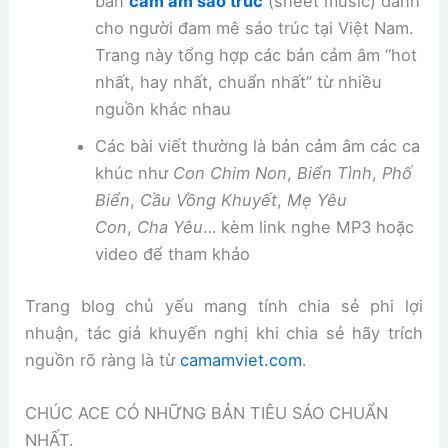
bản
cảm âm sáo trúc
(sheet music) dành
cho người đam mê sáo trúc tại Việt Nam.
Trang này tổng hợp các bản cảm âm “hot
nhất, hay nhất, chuẩn nhất” từ nhiều
nguồn khác nhau
Các bài viết thường là bản cảm âm các ca
khúc như
Con Chim Non
,
Biển Tình
,
Phố
Biển
,
Cầu Vồng Khuyết
,
Mẹ Yêu
Con
,
Cha Yêu
… kèm link nghe MP3 hoặc
video để tham khảo
Trang blog chủ yếu mang tính chia sẻ phi lợi
nhuận, tác giả khuyến nghị khi chia sẻ hãy trích
nguồn rõ ràng là từ
camamviet.com
.
CHÚC ACE CÓ NHỮNG BẢN TIÊU SÁO CHUẨN
NHẤT.