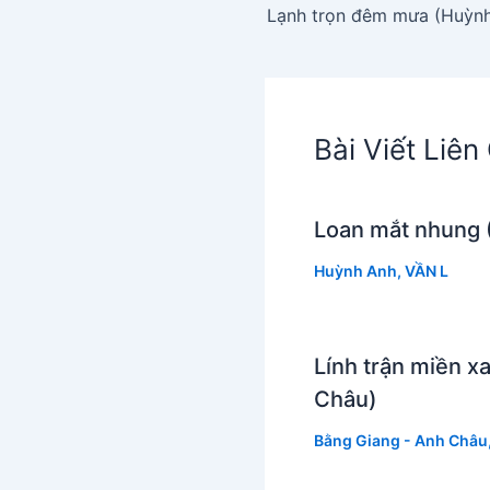
Lạnh trọn đêm mưa (Huỳn
Bài Viết Liê
Loan mắt nhung 
Huỳnh Anh
,
VẦN L
Lính trận miền x
Châu)
Bằng Giang - Anh Châu