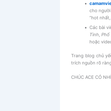
camamvie
cho người
“hot nhất
Các bài v
Tình
,
Phố 
hoặc vide
Trang blog chủ yếu
trích nguồn rõ ràn
CHÚC ACE CÓ NHƯ