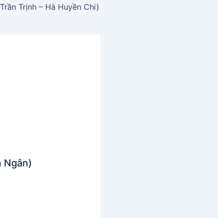
(Trần Trịnh – Hà Huyền Chi)
m Ngân)