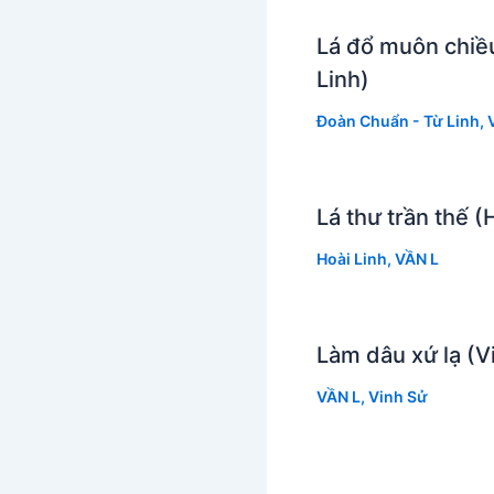
Lá đổ muôn chiề
Linh)
Đoàn Chuẩn - Từ Linh
,
Lá thư trần thế (
Hoài Linh
,
VẦN L
Làm dâu xứ lạ (V
VẦN L
,
Vinh Sử