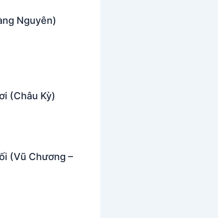
àng Nguyên)
ơi (Châu Kỳ)
uối (Vũ Chương –