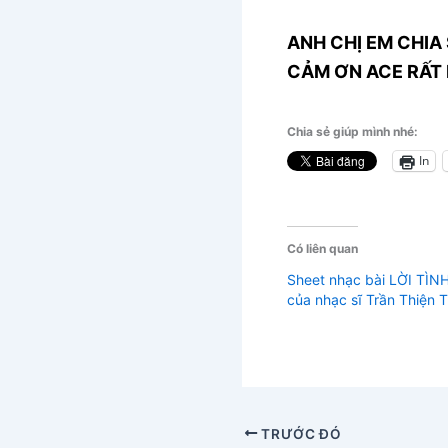
ANH CHỊ EM CHIA 
CẢM ƠN ACE RẤT 
Chia sẻ giúp mình nhé:
In
Có liên quan
Sheet nhạc bài LỜI TÌN
của nhạc sĩ Trần Thiện 
TRƯỚC ĐÓ