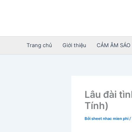
Nhảy
tới
nội
dung
Trang chủ
Giới thiệu
CẢM ÂM SÁO 
Lâu đài tì
Tính)
Bởi
sheet nhac mien phi
/