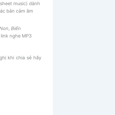
sheet music) dành
 các bản cảm âm
 Non
,
Biển
link nghe MP3
ghị khi chia sẻ hãy