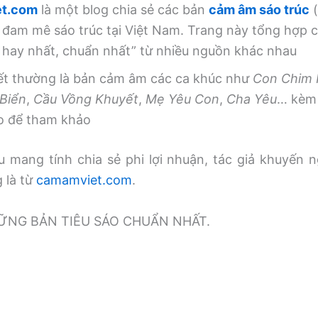
t.com
là một blog chia sẻ các bản
cảm âm sáo trúc
(
 đam mê sáo trúc tại Việt Nam. Trang này tổng hợp
, hay nhất, chuẩn nhất” từ nhiều nguồn khác nhau
iết thường là bản cảm âm các ca khúc như
Con Chim
Biển
,
Cầu Vồng Khuyết
,
Mẹ Yêu Con
,
Cha Yêu
… kèm 
o để tham khảo
 mang tính chia sẻ phi lợi nhuận, tác giả khuyến n
g là từ
camamviet.com
.
̃NG BẢN TIÊU SÁO CHUẨN NHẤT.