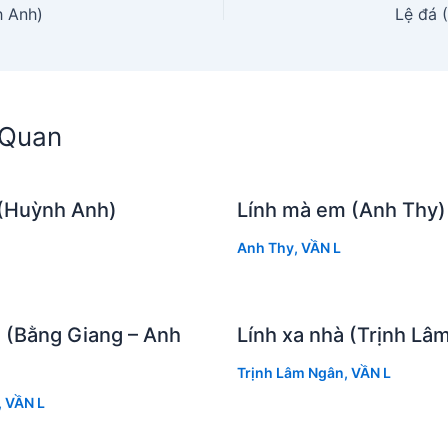
h Anh)
Lệ đá 
n Quan
(Huỳnh Anh)
Lính mà em (Anh Thy)
Anh Thy
,
VẦN L
a (Bằng Giang – Anh
Lính xa nhà (Trịnh Lâ
Trịnh Lâm Ngân
,
VẦN L
,
VẦN L