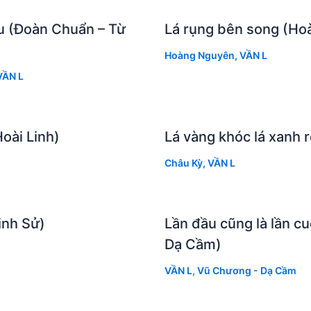
u (Đoàn Chuẩn – Từ
Lá rụng bên song (Ho
Hoàng Nguyên
,
VẦN L
VẦN L
Hoài Linh)
Lá vàng khóc lá xanh r
Châu Kỳ
,
VẦN L
inh Sử)
Lần đầu cũng là lần c
Dạ Cầm)
VẦN L
,
Vũ Chương - Dạ Cầm