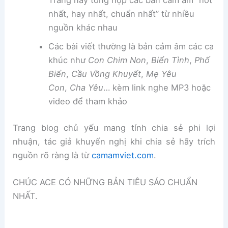
Trang này tổng hợp các bản cảm âm “hot
nhất, hay nhất, chuẩn nhất” từ nhiều
nguồn khác nhau
Các bài viết thường là bản cảm âm các ca
khúc như
Con Chim Non
,
Biển Tình
,
Phố
Biển
,
Cầu Vồng Khuyết
,
Mẹ Yêu
Con
,
Cha Yêu
… kèm link nghe MP3 hoặc
video để tham khảo
Trang blog chủ yếu mang tính chia sẻ phi lợi
nhuận, tác giả khuyến nghị khi chia sẻ hãy trích
nguồn rõ ràng là từ
camamviet.com
.
CHÚC ACE CÓ NHỮNG BẢN TIÊU SÁO CHUẨN
NHẤT.