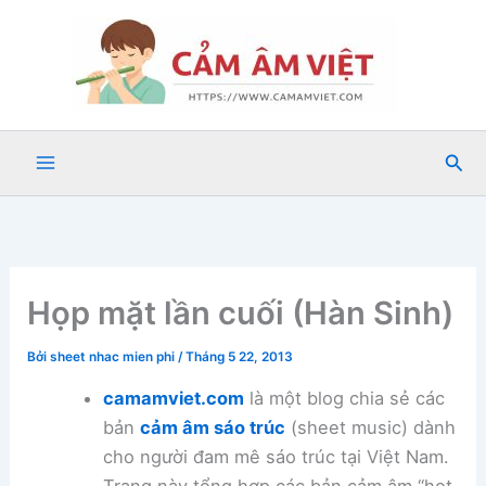
Nhảy
tới
nội
dung
Tìm
kiế
Họp mặt lần cuối (Hàn Sinh)
Bởi
sheet nhac mien phi
/
Tháng 5 22, 2013
camamviet.com
là một blog chia sẻ các
bản
cảm âm sáo trúc
(sheet music) dành
cho người đam mê sáo trúc tại Việt Nam.