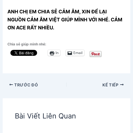
ANH CHỊ EM CHIA SẺ CẢM ÂM, XIN ĐỂ LẠI
NGUỒN CẢM ÂM VIỆT GIÚP MÌNH VỚI NHÉ. CẢM
ƠN ACE RẤT NHIỀU.
Chia sẻ giúp mình nhé:
In
Email
TRƯỚC ĐÓ
KẾ TIẾP
Bài Viết Liên Quan