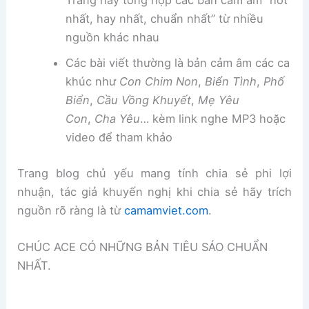
Trang này tổng hợp các bản cảm âm “hot
nhất, hay nhất, chuẩn nhất” từ nhiều
nguồn khác nhau
Các bài viết thường là bản cảm âm các ca
khúc như
Con Chim Non
,
Biển Tình
,
Phố
Biển
,
Cầu Vồng Khuyết
,
Mẹ Yêu
Con
,
Cha Yêu
… kèm link nghe MP3 hoặc
video để tham khảo
Trang blog chủ yếu mang tính chia sẻ phi lợi
nhuận, tác giả khuyến nghị khi chia sẻ hãy trích
nguồn rõ ràng là từ
camamviet.com
.
CHÚC ACE CÓ NHỮNG BẢN TIÊU SÁO CHUẨN
NHẤT.