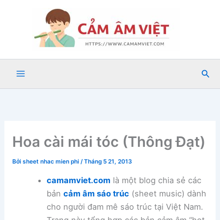
Nhảy
tới
nội
dung
Tìm
kiế
Hoa cài mái tóc (Thông Đạt)
Bởi
sheet nhac mien phi
/
Tháng 5 21, 2013
camamviet.com
là một blog chia sẻ các
bản
cảm âm sáo trúc
(sheet music) dành
cho người đam mê sáo trúc tại Việt Nam.