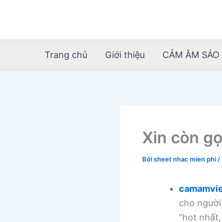
Nhảy
tới
nội
dung
Trang chủ
Giới thiệu
CẢM ÂM SÁO 
Xin còn gọ
Bởi
sheet nhac mien phi
/
camamvie
cho người
“hot nhất