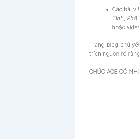
Các bài v
Tình
,
Phố 
hoặc vide
Trang blog chủ yếu
trích nguồn rõ ràn
CHÚC ACE CÓ NHƯ