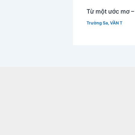
Từ một ước mơ –
Trường Sa
,
VẦN T