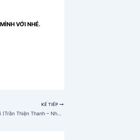
MÌNH VỚI NHÉ.
KẾ TIẾP
Xin em đừng hỏi (Trần Thiện Thanh – Nhật Bằng – Đào Duy)