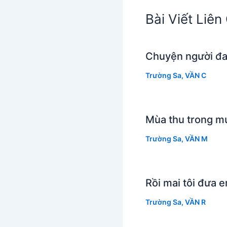
Bài Viết Liê
Chuyện người đa
Trường Sa
,
VẦN C
Mùa thu trong m
Trường Sa
,
VẦN M
Rồi mai tôi đưa 
Trường Sa
,
VẦN R