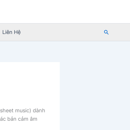
Tìm
Liên Hệ
kiếm
sheet music) dành
 các bản cảm âm