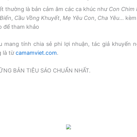
iết thường là bản cảm âm các ca khúc như
Con Chim
Biển
,
Cầu Vồng Khuyết
,
Mẹ Yêu Con
,
Cha Yêu
… kèm 
o để tham khảo
 mang tính chia sẻ phi lợi nhuận, tác giả khuyến n
g là từ
camamviet.com
.
̃NG BẢN TIÊU SÁO CHUẨN NHẤT.