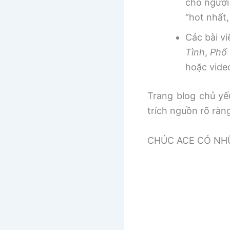
cho người
“hot nhất
Các bài v
Tình
,
Phố 
hoặc vide
Trang blog chủ yếu
trích nguồn rõ ràn
CHÚC ACE CÓ NHƯ