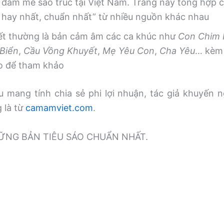
 đam mê sáo trúc tại Việt Nam. Trang này tổng hợp
, hay nhất, chuẩn nhất” từ nhiều nguồn khác nhau
iết thường là bản cảm âm các ca khúc như
Con Chim
Biển
,
Cầu Vồng Khuyết
,
Mẹ Yêu Con
,
Cha Yêu
… kèm 
o để tham khảo
 mang tính chia sẻ phi lợi nhuận, tác giả khuyến n
g là từ
camamviet.com
.
̃NG BẢN TIÊU SÁO CHUẨN NHẤT.