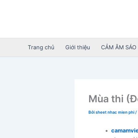
Nhảy
tới
nội
dung
Trang chủ
Giới thiệu
CẢM ÂM SÁO 
Mùa thi (
Bởi
sheet nhac mien phi
/
camamvie