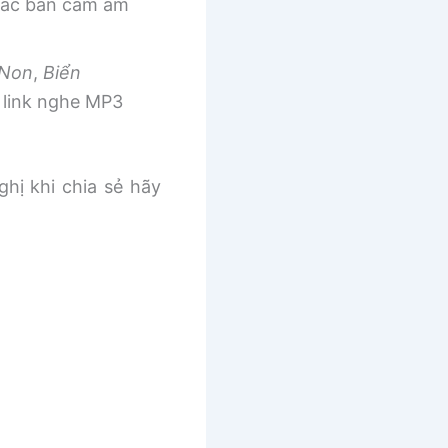
 các bản cảm âm
 Non
,
Biển
link nghe MP3
ghị khi chia sẻ hãy