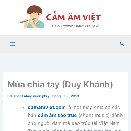
Nhảy
tới
nội
dung
Tìm
kiế
Mùa chia tay (Duy Khánh)
Bởi
sheet nhac mien phi
/
Tháng 5 26, 2013
camamviet.com
là một blog chia sẻ các
bản
cảm âm sáo trúc
(sheet music) dành
cho người đam mê sáo trúc tại Việt Nam.