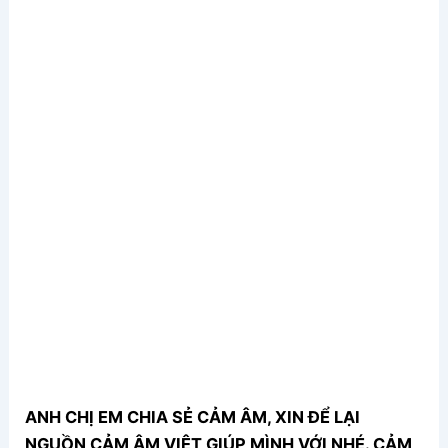
ANH CHỊ EM CHIA SẺ CẢM ÂM, XIN ĐỂ LẠI
NGUỒN CẢM ÂM VIỆT GIÚP MÌNH VỚI NHÉ. CẢM