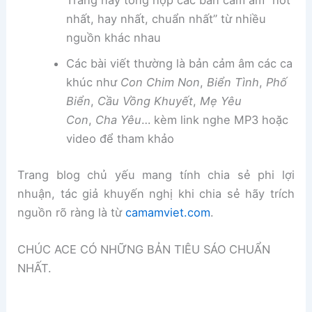
Trang này tổng hợp các bản cảm âm “hot
nhất, hay nhất, chuẩn nhất” từ nhiều
nguồn khác nhau
Các bài viết thường là bản cảm âm các ca
khúc như
Con Chim Non
,
Biển Tình
,
Phố
Biển
,
Cầu Vồng Khuyết
,
Mẹ Yêu
Con
,
Cha Yêu
… kèm link nghe MP3 hoặc
video để tham khảo
Trang blog chủ yếu mang tính chia sẻ phi lợi
nhuận, tác giả khuyến nghị khi chia sẻ hãy trích
nguồn rõ ràng là từ
camamviet.com
.
CHÚC ACE CÓ NHỮNG BẢN TIÊU SÁO CHUẨN
NHẤT.