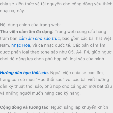
chia sẻ kiến thức và tài nguyên cho cộng đồng yêu thích
nhạc cụ này.
Nội dung chính của trang web:
Thư viện cảm âm đa dạng
:
Trang web cung cấp hàng
trăm bản
cảm âm cho sáo trúc
, bao gồm các bài hát Việt
Nam,
nhạc Hoa
, và cả nhạc quốc tế.
Các bản cảm âm
được phân loại theo tone sáo như C5, A4, F4, giúp người
chơi dễ dàng lựa chọn phù hợp với loại sáo của mình.
Hướng dẫn học thổi sáo
:
Ngoài việc chia sẻ cảm âm,
trang còn có mục "Học thổi sáo" với các bài viết hướng
dẫn kỹ thuật thổi sáo, phù hợp cho cả người mới bắt đầu
và những người muốn nâng cao kỹ năng.
Cộng đồng và tương tác
:
Người sáng lập khuyến khích