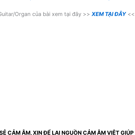
uitar/Organ của bài xem tại đây >>
XEM TẠI ĐÂY
<<
SẺ CẢM ÂM, XIN ĐỂ LẠI NGUỒN CẢM ÂM VIỆT GIÚP 