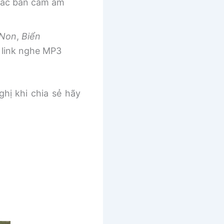
 các bản cảm âm
 Non
,
Biển
link nghe MP3
ghị khi chia sẻ hãy