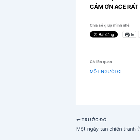
CẢM ƠN ACE RẤT 
Chia sẻ giúp mình nhé:
In
Có liên quan
MỘT NGƯỜI ĐI
TRƯỚC ĐÓ
Một ngày tan chiến tranh 