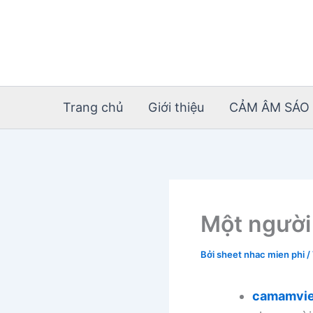
Nhảy
tới
nội
dung
Trang chủ
Giới thiệu
CẢM ÂM SÁO 
Một người
Bởi
sheet nhac mien phi
/
camamvie