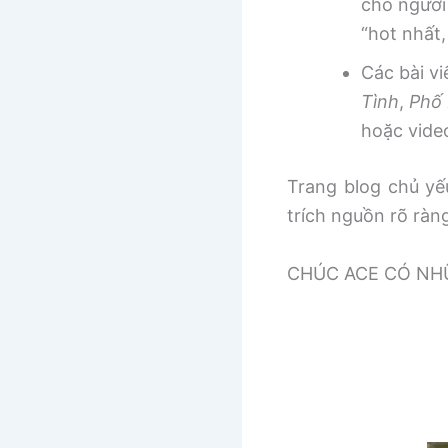
cho người
“hot nhất
Các bài v
Tình
,
Phố 
hoặc vide
Trang blog chủ yếu
trích nguồn rõ ràn
CHÚC ACE CÓ NHƯ