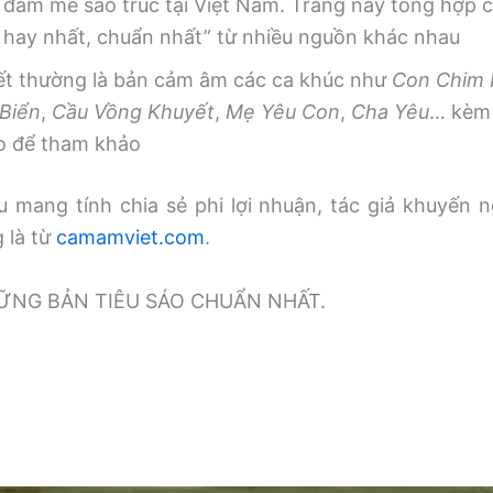
 đam mê sáo trúc tại Việt Nam. Trang này tổng hợp
, hay nhất, chuẩn nhất” từ nhiều nguồn khác nhau
iết thường là bản cảm âm các ca khúc như
Con Chim
Biển
,
Cầu Vồng Khuyết
,
Mẹ Yêu Con
,
Cha Yêu
… kèm 
o để tham khảo
 mang tính chia sẻ phi lợi nhuận, tác giả khuyến n
g là từ
camamviet.com
.
̃NG BẢN TIÊU SÁO CHUẨN NHẤT.