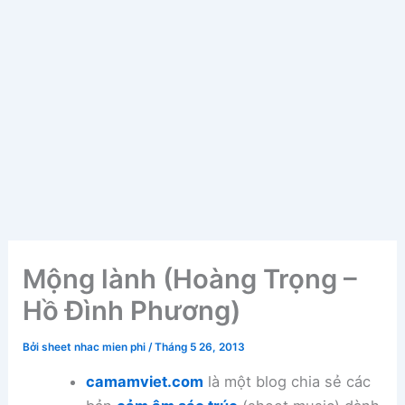
Mộng lành (Hoàng Trọng –
Hồ Đình Phương)
Bởi
sheet nhac mien phi
/
Tháng 5 26, 2013
camamviet.com
là một blog chia sẻ các