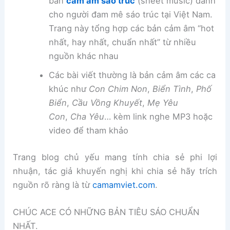
bản
cảm âm sáo trúc
(sheet music) dành
cho người đam mê sáo trúc tại Việt Nam.
Trang này tổng hợp các bản cảm âm “hot
nhất, hay nhất, chuẩn nhất” từ nhiều
nguồn khác nhau
Các bài viết thường là bản cảm âm các ca
khúc như
Con Chim Non
,
Biển Tình
,
Phố
Biển
,
Cầu Vồng Khuyết
,
Mẹ Yêu
Con
,
Cha Yêu
… kèm link nghe MP3 hoặc
video để tham khảo
Trang blog chủ yếu mang tính chia sẻ phi lợi
nhuận, tác giả khuyến nghị khi chia sẻ hãy trích
nguồn rõ ràng là từ
camamviet.com
.
CHÚC ACE CÓ NHỮNG BẢN TIÊU SÁO CHUẨN
NHẤT.