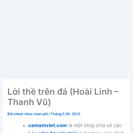
Lời thề trên đá (Hoài Linh –
Thanh Vũ)
Bởi
sheet nhac mien phi
/
Tháng 5 26, 2013
camamviet.com
là một blog chia sẻ các