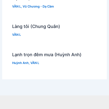
VẦN L
,
Vũ Chương - Dạ Cầm
Làng tôi (Chung Quân)
VẦN L
Lạnh trọn đêm mưa (Huỳnh Anh)
Huỳnh Anh
,
VẦN L