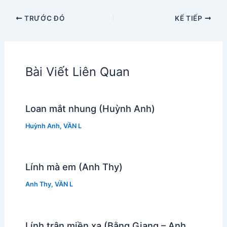
TRƯỚC ĐÓ
KẾ TIẾP
Bài Viết Liên Quan
Loan mắt nhung (Huỳnh Anh)
Huỳnh Anh
,
VẦN L
Lính mà em (Anh Thy)
Anh Thy
,
VẦN L
Lính trận miền xa (Bằng Giang – Anh