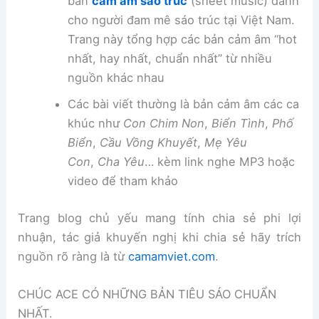
bản
cảm âm sáo trúc
(sheet music) dành
cho người đam mê sáo trúc tại Việt Nam.
Trang này tổng hợp các bản cảm âm “hot
nhất, hay nhất, chuẩn nhất” từ nhiều
nguồn khác nhau
Các bài viết thường là bản cảm âm các ca
khúc như
Con Chim Non
,
Biển Tình
,
Phố
Biển
,
Cầu Vồng Khuyết
,
Mẹ Yêu
Con
,
Cha Yêu
… kèm link nghe MP3 hoặc
video để tham khảo
Trang blog chủ yếu mang tính chia sẻ phi lợi
nhuận, tác giả khuyến nghị khi chia sẻ hãy trích
nguồn rõ ràng là từ
camamviet.com
.
CHÚC ACE CÓ NHỮNG BẢN TIÊU SÁO CHUẨN
NHẤT.