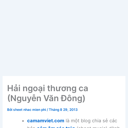
Hải ngoại thương ca
(Nguyễn Văn Đông)
Bởi
sheet nhac mien phi
/
Tháng 8 29, 2013
camamviet.com
là một blog chia sẻ các