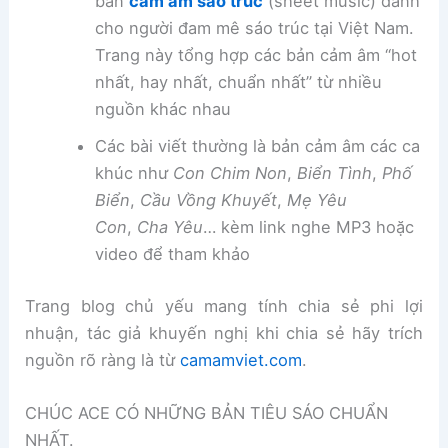
bản
cảm âm sáo trúc
(sheet music) dành
cho người đam mê sáo trúc tại Việt Nam.
Trang này tổng hợp các bản cảm âm “hot
nhất, hay nhất, chuẩn nhất” từ nhiều
nguồn khác nhau
Các bài viết thường là bản cảm âm các ca
khúc như
Con Chim Non
,
Biển Tình
,
Phố
Biển
,
Cầu Vồng Khuyết
,
Mẹ Yêu
Con
,
Cha Yêu
… kèm link nghe MP3 hoặc
video để tham khảo
Trang blog chủ yếu mang tính chia sẻ phi lợi
nhuận, tác giả khuyến nghị khi chia sẻ hãy trích
nguồn rõ ràng là từ
camamviet.com
.
CHÚC ACE CÓ NHỮNG BẢN TIÊU SÁO CHUẨN
NHẤT.