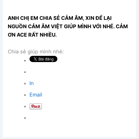
ANH CHỊ EM CHIA SẺ CẢM ÂM, XIN ĐỂ LẠI
NGUỒN CẢM ÂM VIỆT GIÚP MÌNH VỚI NHÉ. CẢM
ƠN ACE RẤT NHIỀU.
Chia sẻ giúp mình nhé:
In
Email