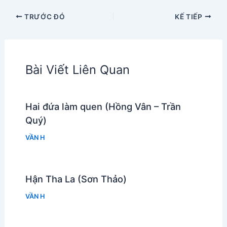
TRƯỚC ĐÓ
KẾ TIẾP
Bài Viết Liên Quan
Hai đứa làm quen (Hồng Vân – Trần
Quý)
VẦN H
Hận Tha La (Sơn Thảo)
VẦN H