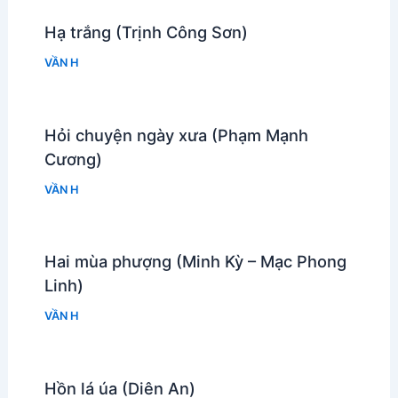
Hạ trắng (Trịnh Công Sơn)
VẦN H
Hỏi chuyện ngày xưa (Phạm Mạnh
Cương)
VẦN H
Hai mùa phượng (Minh Kỳ – Mạc Phong
Linh)
VẦN H
Hồn lá úa (Diên An)