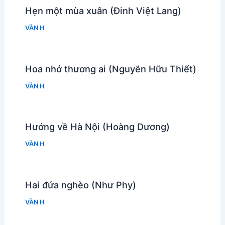
Hẹn một mùa xuân (Đinh Việt Lang)
VẦN H
Hoa nhớ thương ai (Nguyễn Hữu Thiết)
VẦN H
Hướng về Hà Nội (Hoàng Dương)
VẦN H
Hai đứa nghèo (Như Phy)
VẦN H