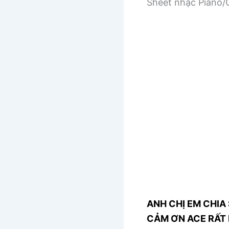
Sheet nhạc Piano/G
ANH CHỊ EM CHIA 
CẢM ƠN ACE RẤT 