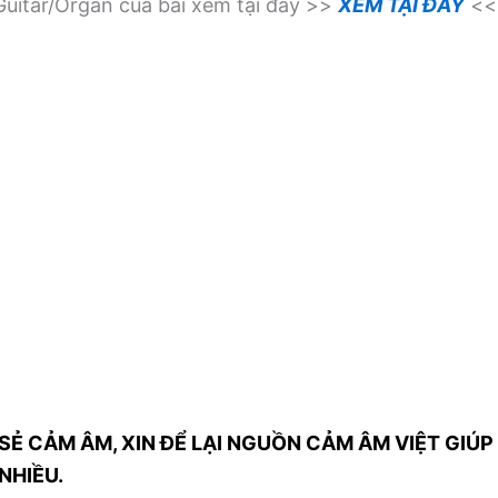
uitar/Organ của bài xem tại đây >>
XEM TẠI ĐÂY
<<
SẺ CẢM ÂM, XIN ĐỂ LẠI NGUỒN CẢM ÂM VIỆT GIÚP 
NHIỀU.