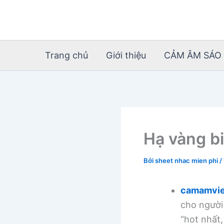
Nhảy
tới
nội
dung
Trang chủ
Giới thiệu
CẢM ÂM SÁO 
Hạ vàng bi
Bởi
sheet nhac mien phi
/
camamvie
cho người
“hot nhất