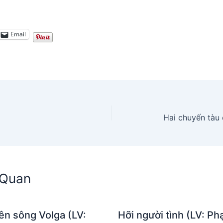
Email
)
n Quan
ên sông Volga (LV:
Hỡi người tình (LV: P