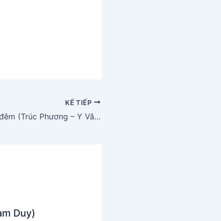
KẾ TIẾP
Hai chuyến tàu đêm (Trúc Phương – Y Vân)
hạm Duy)