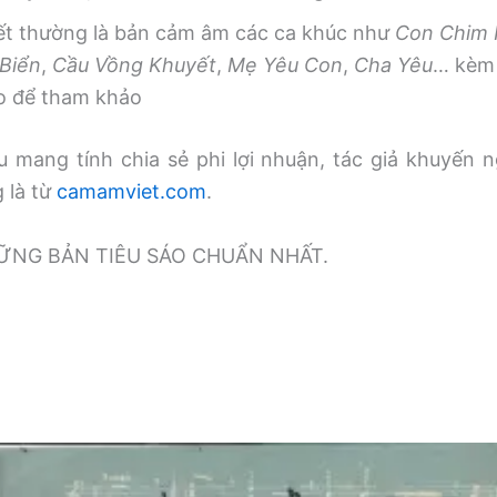
iết thường là bản cảm âm các ca khúc như
Con Chim
Biển
,
Cầu Vồng Khuyết
,
Mẹ Yêu Con
,
Cha Yêu
… kèm 
o để tham khảo
 mang tính chia sẻ phi lợi nhuận, tác giả khuyến n
g là từ
camamviet.com
.
̃NG BẢN TIÊU SÁO CHUẨN NHẤT.