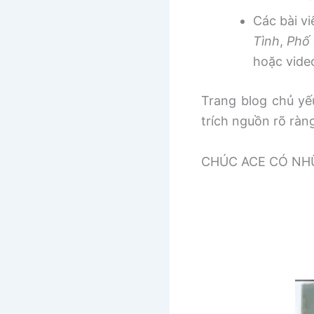
Các bài v
Tình
,
Phố 
hoặc vide
Trang blog chủ yếu
trích nguồn rõ ràn
CHÚC ACE CÓ NHƯ