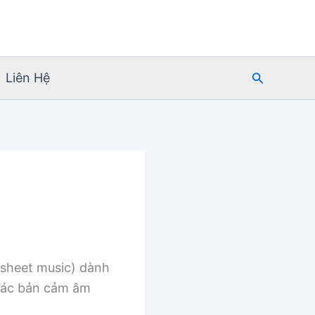
Tìm
Liên Hệ
kiếm
sheet music) dành
 các bản cảm âm