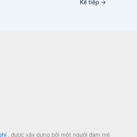
Kế tiếp
→
phí
, được xây dựng bởi một người đam mê