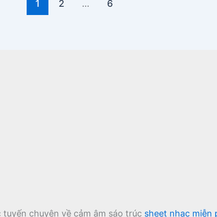
1
2
…
6
ực tuyến chuyên về cảm âm sáo trúc
sheet nhạc miễn 