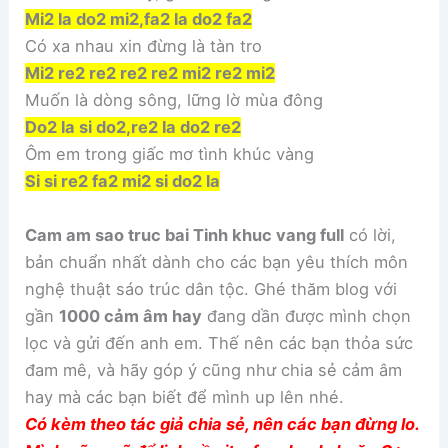
Mi2 la do2 mi2,fa2 la do2 fa2
Có xa nhau xin đừng là tàn tro
Mi2 re2 re2 re2 re2 mi2 re2 mi2
Muốn là dòng sông, lững lờ mùa đông
Do2 la si do2,re2 la do2 re2
Ôm em trong giấc mơ tình khúc vàng
Si si re2 fa2 mi2 si do2 la
Cam am sao truc bai Tinh khuc vang full
có lời,
bản chuẩn nhất dành cho các bạn yêu thích môn
nghệ thuật sáo trúc dân tộc. Ghé thăm blog với
gần
1000 cảm âm hay
đang dần được mình chọn
lọc và gửi đến anh em. Thế nên các bạn thỏa sức
đam mê, và hãy góp ý cũng như chia sẻ cảm âm
hay mà các bạn biết để mình up lên nhé.
Có kèm theo tác giả chia sẻ, nên các bạn đừng lo.