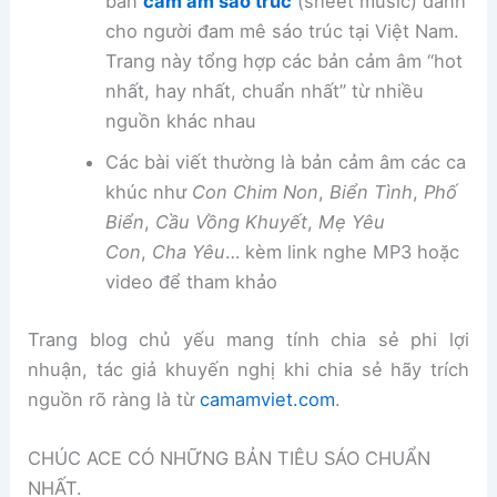
bản
cảm âm sáo trúc
(sheet music) dành
cho người đam mê sáo trúc tại Việt Nam.
Trang này tổng hợp các bản cảm âm “hot
nhất, hay nhất, chuẩn nhất” từ nhiều
nguồn khác nhau
Các bài viết thường là bản cảm âm các ca
khúc như
Con Chim Non
,
Biển Tình
,
Phố
Biển
,
Cầu Vồng Khuyết
,
Mẹ Yêu
Con
,
Cha Yêu
… kèm link nghe MP3 hoặc
video để tham khảo
Trang blog chủ yếu mang tính chia sẻ phi lợi
nhuận, tác giả khuyến nghị khi chia sẻ hãy trích
nguồn rõ ràng là từ
camamviet.com
.
CHÚC ACE CÓ NHỮNG BẢN TIÊU SÁO CHUẨN
NHẤT.