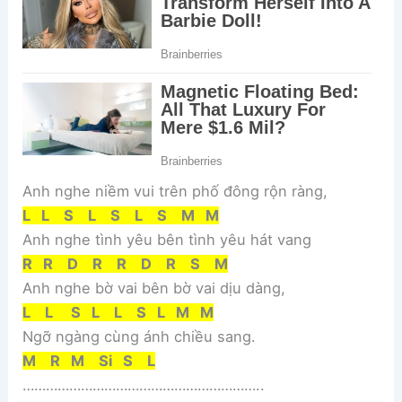
Anh nghe niềm vui trên phố đông rộn ràng,
L L S L S L S M M
Anh nghe tình yêu bên tình yêu hát vang
R R D R R D R S M
Anh nghe bờ vai bên bờ vai dịu dàng,
L L S L L S L M M
Ngỡ ngàng cùng ánh chiều sang.
M R M Si S L
……………………………………………………..