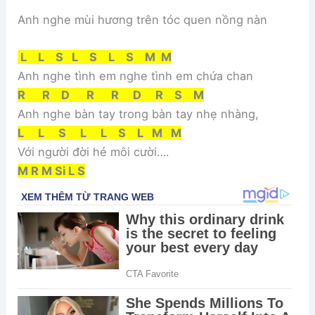
Anh nghe mùi hương trên tóc quen nồng nàn
L L S L S L S M M
Anh nghe tình em nghe tình em chứa chan
R R D R R D R S M
Anh nghe bàn tay trong bàn tay nhẹ nhàng,
L L S L L S L M M
Với người đời hé môi cười….
M R M Si L S