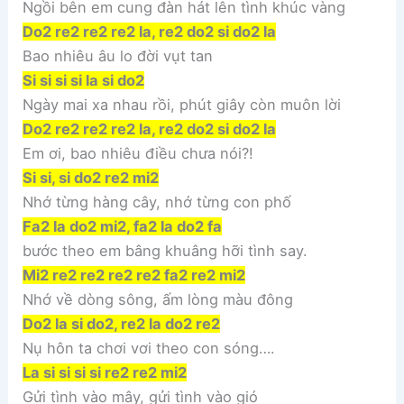
Ngồi bên em cung đàn hát lên tình khúc vàng
Do2 re2 re2 re2 la, re2 do2 si do2 la
Bao nhiêu âu lo đời vụt tan
Si si si si la si do2
Ngày mai xa nhau rồi, phút giây còn muôn lời
Do2 re2 re2 re2 la, re2 do2 si do2 la
Em ơi, bao nhiêu điều chưa nói?!
Si si, si do2 re2 mi2
Nhớ từng hàng cây, nhớ từng con phố
Fa2 la do2 mi2, fa2 la do2 fa
bước theo em bâng khuâng hỡi tình say.
Mi2 re2 re2 re2 re2 fa2 re2 mi2
Nhớ về dòng sông, ấm lòng màu đông
Do2 la si do2, re2 la do2 re2
Nụ hôn ta chơi vơi theo con sóng….
La si si si si re2 re2 mi2
Gửi tình vào mây, gửi tình vào gió