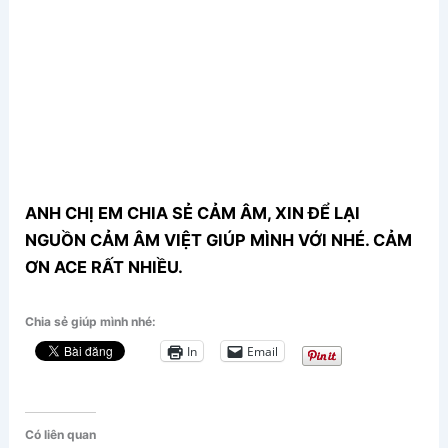
ANH CHỊ EM CHIA SẺ CẢM ÂM, XIN ĐỂ LẠI
NGUỒN CẢM ÂM VIỆT GIÚP MÌNH VỚI NHÉ. CẢM
ƠN ACE RẤT NHIỀU.
Chia sẻ giúp mình nhé:
In
Email
Có liên quan