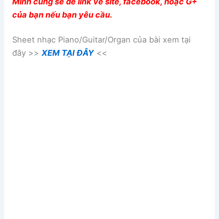
Mình cũng sẽ để link về site, facebook, hoặc G+
của bạn nếu bạn yêu cầu.
Sheet nhạc Piano/Guitar/Organ của bài xem tại
đây >>
XEM TẠI ĐÂY
<<