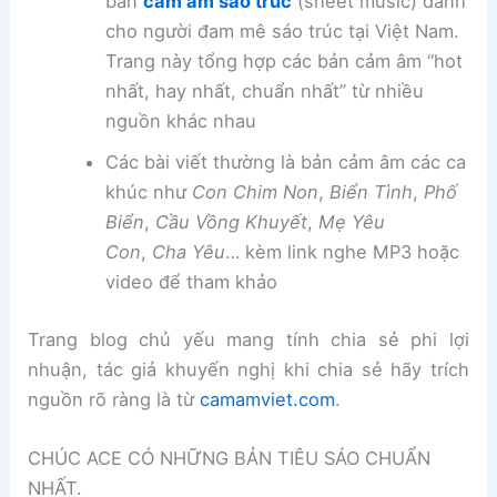
bản
cảm âm sáo trúc
(sheet music) dành
cho người đam mê sáo trúc tại Việt Nam.
Trang này tổng hợp các bản cảm âm “hot
nhất, hay nhất, chuẩn nhất” từ nhiều
nguồn khác nhau
Các bài viết thường là bản cảm âm các ca
khúc như
Con Chim Non
,
Biển Tình
,
Phố
Biển
,
Cầu Vồng Khuyết
,
Mẹ Yêu
Con
,
Cha Yêu
… kèm link nghe MP3 hoặc
video để tham khảo
Trang blog chủ yếu mang tính chia sẻ phi lợi
nhuận, tác giả khuyến nghị khi chia sẻ hãy trích
nguồn rõ ràng là từ
camamviet.com
.
CHÚC ACE CÓ NHỮNG BẢN TIÊU SÁO CHUẨN
NHẤT.