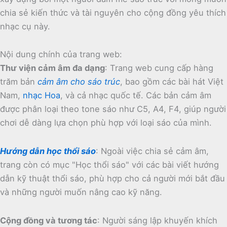
chia sẻ kiến thức và tài nguyên cho cộng đồng yêu thích
nhạc cụ này.
Nội dung chính của trang web:
Thư viện cảm âm đa dạng
:
Trang web cung cấp hàng
trăm bản
cảm âm cho sáo trúc
, bao gồm các bài hát Việt
Nam,
nhạc Hoa
, và cả nhạc quốc tế.
Các bản cảm âm
được phân loại theo tone sáo như C5, A4, F4, giúp người
chơi dễ dàng lựa chọn phù hợp với loại sáo của mình.
Hướng dẫn học thổi sáo
:
Ngoài việc chia sẻ cảm âm,
trang còn có mục "Học thổi sáo" với các bài viết hướng
dẫn kỹ thuật thổi sáo, phù hợp cho cả người mới bắt đầu
và những người muốn nâng cao kỹ năng.
Cộng đồng và tương tác
:
Người sáng lập khuyến khích