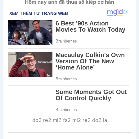
Hôm nay anh đã thua số kiếp cơ hàn
do2 re2 mi2 fa2 mi2 re2 do2 la