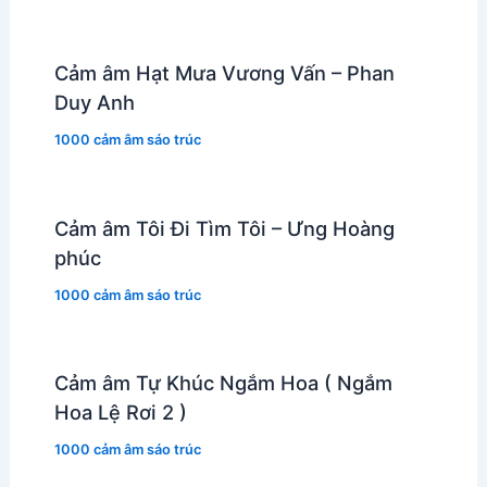
Cảm âm Hạt Mưa Vương Vấn – Phan
Duy Anh
1000 cảm âm sáo trúc
Cảm âm Tôi Đi Tìm Tôi – Ưng Hoàng
phúc
1000 cảm âm sáo trúc
Cảm âm Tự Khúc Ngắm Hoa ( Ngắm
Hoa Lệ Rơi 2 )
1000 cảm âm sáo trúc