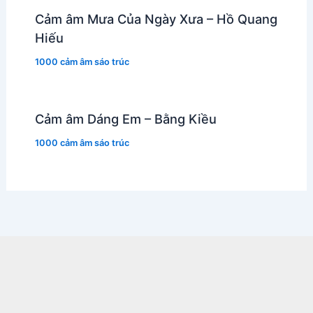
Cảm âm Mưa Của Ngày Xưa – Hồ Quang
Hiếu
1000 cảm âm sáo trúc
Cảm âm Dáng Em – Bằng Kiều
1000 cảm âm sáo trúc